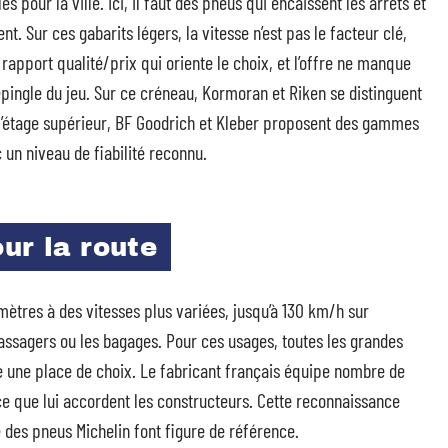
s pour la ville. Ici, il faut des pneus qui encaissent les arrêts et
. Sur ces gabarits légers, la vitesse n’est pas le facteur clé,
rapport qualité/prix qui oriente le choix, et l’offre ne manque
épingle du jeu. Sur ce créneau, Kormoran et Riken se distinguent
 l’étage supérieur, BF Goodrich et Kleber proposent des gammes
 un niveau de fiabilité reconnu.
ur la route
mètres à des vitesses plus variées, jusqu’à 130 km/h sur
 passagers ou les bagages. Pour ces usages, toutes les grandes
e une place de choix. Le fabricant français équipe nombre de
e que lui accordent les constructeurs. Cette reconnaissance
ité des pneus Michelin font figure de référence.