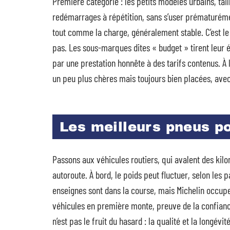
Première catégorie : les petits modèles urbains, taillé
redémarrages à répétition, sans s’user prématurément
tout comme la charge, généralement stable. C’est le 
pas. Les sous-marques dites « budget » tirent leur 
par une prestation honnête à des tarifs contenus. À
un peu plus chères mais toujours bien placées, avec
Les meilleurs pneus po
Passons aux véhicules routiers, qui avalent des kilo
autoroute. À bord, le poids peut fluctuer, selon les
enseignes sont dans la course, mais Michelin occup
véhicules en première monte, preuve de la confianc
n’est pas le fruit du hasard : la qualité et la longév