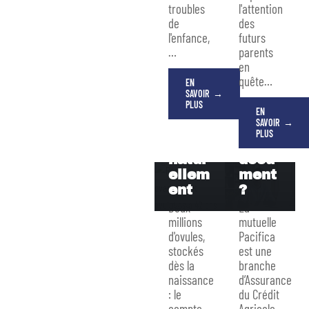
Pacifi
troubles
l'attention
de
des
Augm
ca :
l'enfance,
futurs
enter
com
…
parents
ses
ment
en
chan
les
quête
…
ces
joindr
EN
SAVOIR
d’ovu
e et /
PLUS
EN
lation
ou
SAVOIR
à 42
envoy
PLUS
ans
er un
natur
docu
ellem
ment
ent
?
Deux
La
millions
mutuelle
d'ovules,
Pacifica
stockés
est une
dès la
branche
naissance
d’Assurance
: le
du Crédit
compte
Agricole.