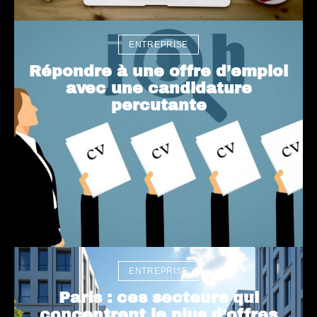
ENTREPRISE
Répondre à une offre d’emploi
avec une candidature
percutante
ENTREPRISE
Paris : ces secteurs qui
concentrent le plus d’offres