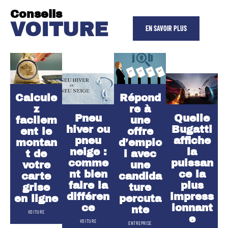
Conseils
VOITURE
EN SAVOIR PLUS
Calcule
Répond
z
re à
Pneu
Quelle
facilem
une
hiver ou
Bugatti
ent le
offre
pneu
affiche
montan
d’emplo
neige :
la
t de
i avec
comme
puissan
votre
une
nt bien
ce la
carte
candida
faire la
plus
grise
ture
différen
impress
en ligne
percuta
ce
ionnant
nte
VOITURE
e
VOITURE
ENTREPRISE