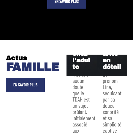
sses
m
EN SAVOIR PLUS
fiable
Lina :
s
origin
pour
e,
un
signif
diagn
icati
ostic
on et
TDAH
popul
chez
arité
Actus
l’adul
en
FAMILLE
te
détail
Il ne fait
Le
aucun
prénom
EN SAVOIR PLUS
doute
Lina,
que le
séduisant
TDAH est
par sa
un sujet
douce
brûlant.
sonorité
Initialement
et sa
Mutu
associé
simplicité,
elle
aux
captive