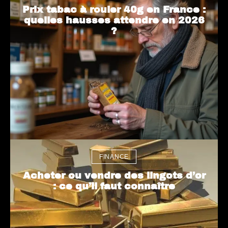
Prix tabac à rouler 40g en France :
quelles hausses attendre en 2026
?
FINANCE
Acheter ou vendre des lingots d’or
: ce qu’il faut connaître