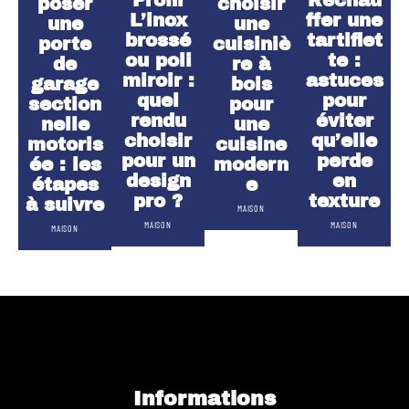
Profil
Réchau
poser
choisir
L’inox
ffer une
une
une
brossé
tartiflet
porte
cuisiniè
ou poli
te :
de
re à
miroir :
astuces
garage
bois
quel
pour
section
pour
rendu
éviter
nelle
une
choisir
qu’elle
motoris
cuisine
pour un
perde
ée : les
modern
design
en
étapes
e
pro ?
texture
à suivre
MAISON
MAISON
MAISON
MAISON
Informations