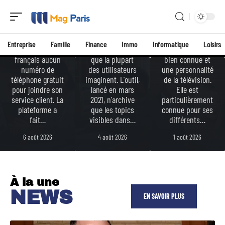
vraime
son
forums
nt ?
mari ?
JVC ?
AliExpress ne
Candy Spelling
met à disposition
JvArchive ne
est une actrice
Entreprise
Famille
Finance
Immo
Informatique
Loisirs
des acheteurs
couvre pas ce
américaine très
français aucun
que la plupart
bien connue et
numéro de
des utilisateurs
une personnalité
téléphone gratuit
imaginent. L'outil,
de la télévision.
pour joindre son
lancé en mars
Elle est
service client. La
2021, n'archive
particulièrement
plateforme a
que les topics
connue pour ses
fait
…
visibles dans
…
différents
…
6 août 2026
4 août 2026
1 août 2026
À la une
NEWS
EN SAVOIR PLUS