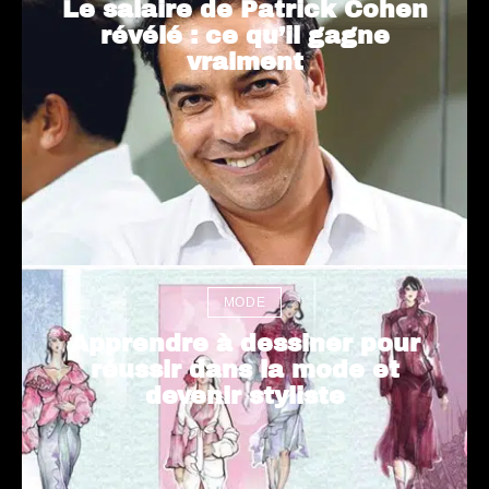
Le salaire de Patrick Cohen
révélé : ce qu’il gagne
vraiment
MODE
Apprendre à dessiner pour
réussir dans la mode et
devenir styliste