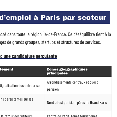
 d’emploi à Paris par secteur
sé dans toute la région Île-de-France. Ce déséquilibre tient à la
èges de grands groupes, startups et structures de services.
ec une candidature percutante
utement
Zones géographiques
principales
Arrondissements centraux et ouest
digitalisation des entreprises
parisien
s persistantes sur les
Nord et est parisien, pôles du Grand Paris
le retour des visiteurs
Centre de Paris, zones touristiques