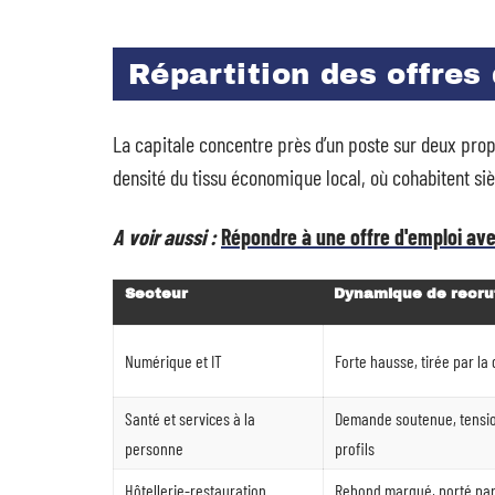
Répartition des offres
La capitale concentre près d’un poste sur deux propo
densité du tissu économique local, où cohabitent si
A voir aussi :
Répondre à une offre d'emploi av
Secteur
Dynamique de recr
Numérique et IT
Forte hausse, tirée par la 
Santé et services à la
Demande soutenue, tension
personne
profils
Hôtellerie-restauration
Rebond marqué, porté par 