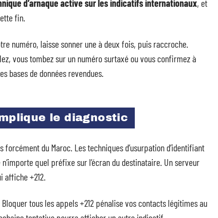
hnique d’arnaque active sur les indicatifs internationaux
, et
ette fin.
tre numéro, laisse sonner une à deux fois, puis raccroche.
pelez, vous tombez sur un numéro surtaxé ou vous confirmez à
e des bases de données revendues.
omplique le diagnostic
as forcément du Maroc. Les techniques d’usurpation d’identifiant
 n’importe quel préfixe sur l’écran du destinataire. Un serveur
i affiche +212.
le. Bloquer tous les appels +212 pénalise vos contacts légitimes au
chaine tentative pourra afficher un autre indicatif.