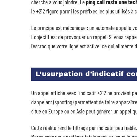
cherche à vous joindre. Le
ping call reste une tec
le +212 figure parmi les préfixes les plus utilisés à c
Le principe est mécanique : un automate appelle vo
L’objectif est de provoquer un rappel. Si vous rap
l’escroc que votre ligne est active, ce qui aliment
L’usurpation d’indicatif c
Un appel affiché avec l’indicatif +212 ne provient p
d’appelant (spoofing) permettent de faire apparaître
situé en Europe ou en Asie peut générer un appel qu
Cette réalité rend le filtrage par indicatif peu fiab
Maroc sans vous protéger totalement, puisque la pro