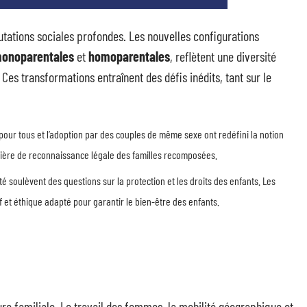
utations sociales profondes. Les nouvelles configurations
onoparentales
et
homoparentales
, reflètent une diversité
Ces transformations entraînent des défis inédits, tant sur le
 pour tous et l’adoption par des couples de même sexe ont redéfini la notion
tière de reconnaissance légale des familles recomposées.
é soulèvent des questions sur la protection et les droits des enfants. Les
if et éthique adapté pour garantir le bien-être des enfants.
ure familiale. Le travail des femmes, la mobilité géographique et