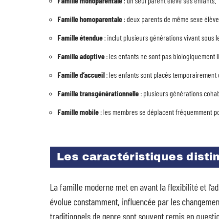
Famille monoparentale
: un seul parent élève ses enfants.
Famille homoparentale
: deux parents de même sexe élèven
Famille étendue
: inclut plusieurs générations vivant sous l
Famille adoptive
: les enfants ne sont pas biologiquement l
Famille d’accueil
: les enfants sont placés temporairement d
Famille transgénérationnelle
: plusieurs générations cohabi
Famille mobile
: les membres se déplacent fréquemment pou
Les caractéristiques disti
La famille moderne met en avant la flexibilité et l’ad
évolue constamment, influencée par les changement
traditionnels de genre sont souvent remis en questio