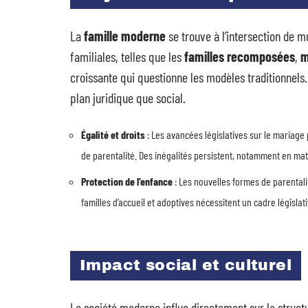
La
famille moderne
se trouve à l’intersection de m
familiales, telles que les
familles recomposées
,
m
croissante qui questionne les modèles traditionnels. 
plan juridique que social.
Égalité et droits
: Les avancées législatives sur le mariage
de parentalité. Des inégalités persistent, notamment en ma
Protection de l’enfance
: Les nouvelles formes de parentalit
familles d’accueil et adoptives nécessitent un cadre législat
Impact social et culturel
La société moderne influe directement sur la struct