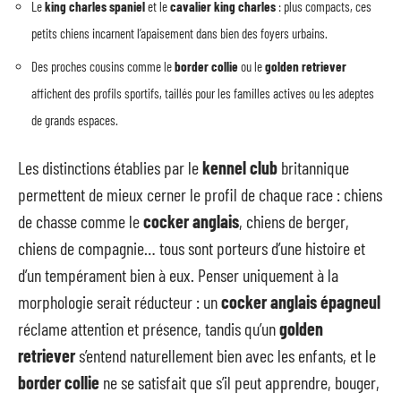
Le
king charles spaniel
et le
cavalier king charles
: plus compacts, ces
petits chiens incarnent l’apaisement dans bien des foyers urbains.
Des proches cousins comme le
border collie
ou le
golden retriever
affichent des profils sportifs, taillés pour les familles actives ou les adeptes
de grands espaces.
Les distinctions établies par le
kennel club
britannique
permettent de mieux cerner le profil de chaque race : chiens
de chasse comme le
cocker anglais
, chiens de berger,
chiens de compagnie… tous sont porteurs d’une histoire et
d’un tempérament bien à eux. Penser uniquement à la
morphologie serait réducteur : un
cocker anglais épagneul
réclame attention et présence, tandis qu’un
golden
retriever
s’entend naturellement bien avec les enfants, et le
border collie
ne se satisfait que s’il peut apprendre, bouger,