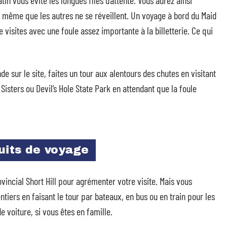
in vous évite les longues files d’attente. Vous aurez ainsi
t même que les autres ne se réveillent. Un voyage à bord du Maid
visites avec une foule assez importante à la billetterie. Ce qui
de sur le site, faites un tour aux alentours des chutes en visitant
isters ou Devil’s Hole State Park en attendant que la foule
cuits de voyage
ovincial Short Hill pour agrémenter votre visite. Mais vous
tiers en faisant le tour par bateaux, en bus ou en train pour les
e voiture, si vous êtes en famille.