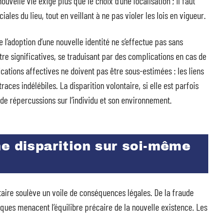
uvelle vie exige plus que le choix d’une localisation ; il faut
iales du lieu, tout en veillant à ne pas violer les lois en vigueur.
 l’adoption d’une nouvelle identité ne s’effectue pas sans
re significatives, se traduisant par des complications en cas de
ations affectives ne doivent pas être sous-estimées : les liens
races indélébiles. La disparition volontaire, si elle est parfois
de répercussions sur l’individu et son environnement.
e disparition sur soi-même
ntaire soulève un voile de conséquences légales. De la fraude
idiques menacent l’équilibre précaire de la nouvelle existence. Les