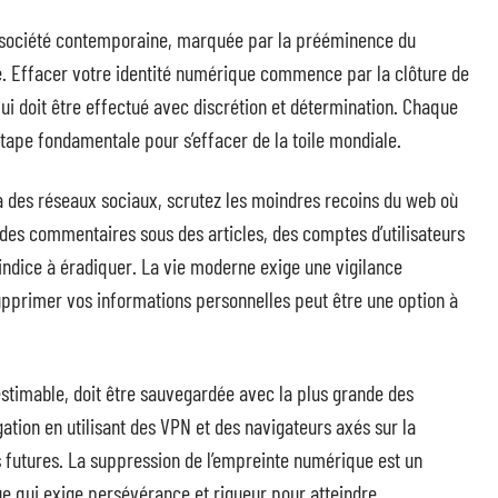
a société contemporaine, marquée par la prééminence du
te. Effacer votre identité numérique commence par la clôture de
ui doit être effectué avec discrétion et détermination. Chaque
étape fondamentale pour s’effacer de la toile mondiale.
à des réseaux sociaux, scrutez les moindres recoins du web où
des commentaires sous des articles, des comptes d’utilisateurs
 indice à éradiquer. La vie moderne exige une vigilance
supprimer vos informations personnelles peut être une option à
nestimable, doit être sauvegardée avec la plus grande des
ation en utilisant des VPN et des navigateurs axés sur la
s futures. La suppression de l’empreinte numérique est un
e qui exige persévérance et rigueur pour atteindre