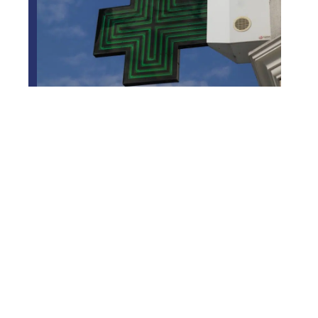
Comment savoir si une
ordonnance est fausse ?
Où sont fabriqués les RAV4 ?