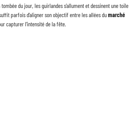
la tombée du jour, les guirlandes s’allument et dessinent une toile
uffit parfois d’aligner son objectif entre les allées du
marché
r capturer l’intensité de la fête.
ama se fait monumental. Depuis le quai Jules Courmont, la
du Rhône. Lors de la
Fête des Lumières
, ce point de vue attire
patrimoine et de l’imaginaire artistique. Plus au nord, la
onay et les pentes de la
Croix-Rousse
offrent leurs décors
ateurs, atmosphère plus tranquille, ces endroits révèlent leur
ritent aussi le détour. On y découvre des
décors éphémères
,
pacte. Ces quartiers favorisent la rencontre avec les
artisans
liez les tentatives, modifiez les angles, jouez avec le flou
 visuelle du
marché de Noël Lyon 2026
s’offre à ceux qui