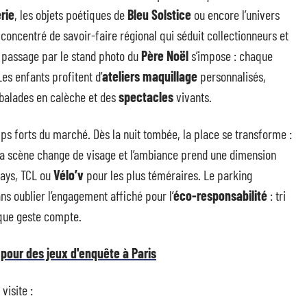
rie
, les objets poétiques de
Bleu Solstice
ou encore l’univers
 concentré de savoir-faire régional qui séduit collectionneurs et
le passage par le stand photo du
Père Noël
s’impose : chaque
Les enfants profitent d’
ateliers maquillage
personnalisés,
 balades en calèche et des
spectacles
vivants.
s forts du marché. Dès la nuit tombée, la place se transforme :
la scène change de visage et l’ambiance prend une dimension
ways, TCL ou
Vélo’v
pour les plus téméraires. Le parking
ns oublier l’engagement affiché pour l’
éco-responsabilité
: tri
aque geste compte.
pour des jeux d'enquête à Paris
visite :