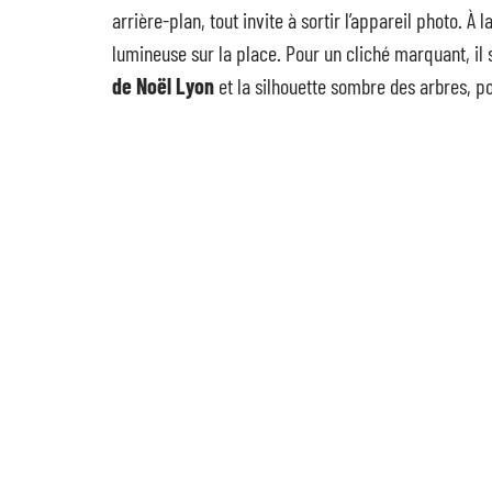
arrière-plan, tout invite à sortir l’appareil photo. À 
lumineuse sur la place. Pour un cliché marquant, il s
de Noël Lyon
et la silhouette sombre des arbres, pou
En poursuivant vers le
Grand Hôtel-Dieu
, le panor
façade illuminée renvoie sa lumière dans les eaux 
de nombreux photographes, séduits par l’alliance du 
presqu’île réserve d’autres surprises : la place Sath
confidentiels. Lanternes suspendues, marchés de cré
charme à ceux qui prennent le temps d’observer.
Les marchés alternatifs de Monplaisir à Sathonay mé
des ambiances plus intimistes, loin de la foule com
créateurs
et la découverte de scènes uniques. Multip
d’arrière-plan, saisissez le mouvement. La diversité