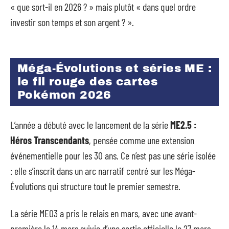
« que sort-il en 2026 ? » mais plutôt « dans quel ordre
investir son temps et son argent ? ».
Méga-Évolutions et séries ME :
le fil rouge des cartes
Pokémon 2026
L’année a débuté avec le lancement de la série
ME2.5 :
Héros Transcendants
, pensée comme une extension
événementielle pour les 30 ans. Ce n’est pas une série isolée
: elle s’inscrit dans un arc narratif centré sur les Méga-
Évolutions qui structure tout le premier semestre.
La série ME03 a pris le relais en mars, avec une avant-
première le 14 mars suivie d’une sortie officielle le 27 mars.