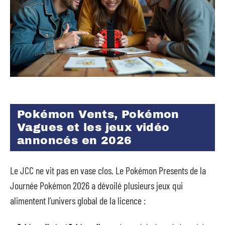
Pokémon Vents, Pokémon
Vagues et les jeux vidéo
annoncés en 2026
Le JCC ne vit pas en vase clos. Le Pokémon Presents de la
Journée Pokémon 2026 a dévoilé plusieurs jeux qui
alimentent l’univers global de la licence :