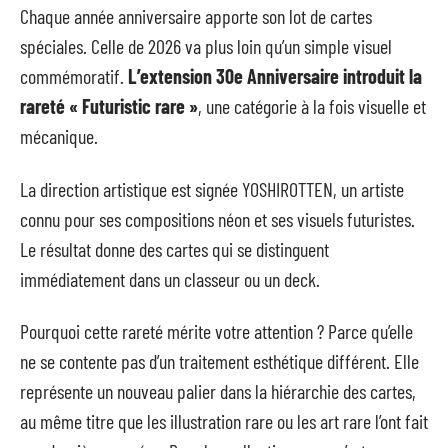
Chaque année anniversaire apporte son lot de cartes
spéciales. Celle de 2026 va plus loin qu’un simple visuel
commémoratif.
L’extension 30e Anniversaire introduit la
rareté « Futuristic rare »
, une catégorie à la fois visuelle et
mécanique.
La direction artistique est signée YOSHIROTTEN, un artiste
connu pour ses compositions néon et ses visuels futuristes.
Le résultat donne des cartes qui se distinguent
immédiatement dans un classeur ou un deck.
Pourquoi cette rareté mérite votre attention ? Parce qu’elle
ne se contente pas d’un traitement esthétique différent. Elle
représente un nouveau palier dans la hiérarchie des cartes,
au même titre que les illustration rare ou les art rare l’ont fait