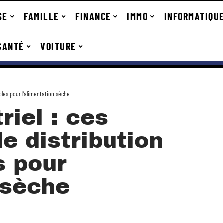
SE
FAMILLE
FINANCE
IMMO
INFORMATIQU
SANTÉ
VOITURE
bles pour l’alimentation sèche
riel : ces
e distribution
s pour
 sèche