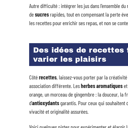
Autre difficulté : intégrer les jus dans l’ensemble d
de
sucres
rapides, tout en compensant la perte év
les recettes pour enrichir ses repas, et non se con
Des idées de recettes f
varier les plaisirs
Côté
recettes
, laissez-vous porter par la créativit
association différente. Les
herbes aromatiques
e
orange, un morceau de gingembre : la douceur, la fra
d’
antioxydants
garantis. Pour ceux qui souhaitent d
vivacité et originalité assurées.
Voici quelques pistes pour expérimenter et élargir