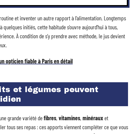
 routine et inventer un autre rapport à l’alimentation. Longtemps
uelques initiés, cette habitude s’ouvre aujourd’hui à tous,
érience. À condition de s’y prendre avec méthode, le jus devient
eux.
n opticien fiable à Paris en détail
uits et légumes peuvent
idien
r une grande variété de
fibres
,
vitamines
,
minéraux
et
uler tous ses repas : ces apports viennent compléter ce que vous