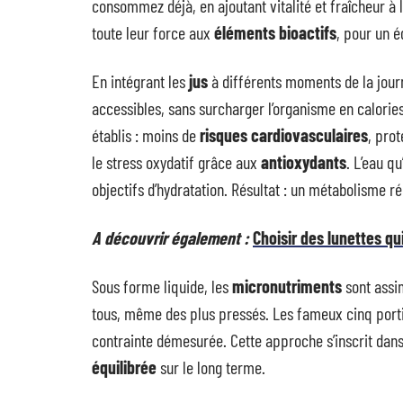
consommez déjà, en ajoutant vitalité et fraîcheur à l
toute leur force aux
éléments bioactifs
, pour un é
En intégrant les
jus
à différents moments de la jour
accessibles, sans surcharger l’organisme en calories
établis : moins de
risques cardiovasculaires
, pro
le stress oxydatif grâce aux
antioxydants
. L’eau q
objectifs d’hydratation. Résultat : un métabolisme r
A découvrir également :
Choisir des lunettes qu
Sous forme liquide, les
micronutriments
sont assim
tous, même des plus pressés. Les fameux cinq portio
contrainte démesurée. Cette approche s’inscrit dan
équilibrée
sur le long terme.