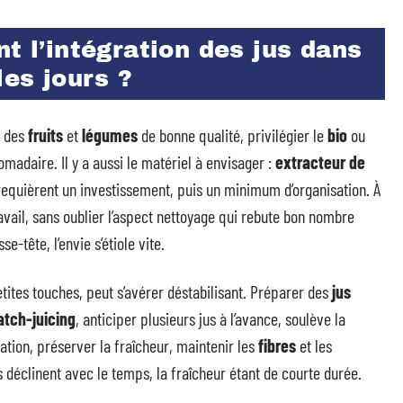
t l’intégration des jus dans
les jours ?
r des
fruits
et
légumes
de bonne qualité, privilégier le
bio
ou
omadaire. Il y a aussi le matériel à envisager :
extracteur de
requièrent un investissement, puis un minimum d’organisation. À
ravail, sans oublier l’aspect nettoyage qui rebute bon nombre
e-tête, l’envie s’étiole vite.
ites touches, peut s’avérer déstabilisant. Préparer des
jus
atch-juicing
, anticiper plusieurs jus à l’avance, soulève la
ation, préserver la fraîcheur, maintenir les
fibres
et les
s déclinent avec le temps, la fraîcheur étant de courte durée.